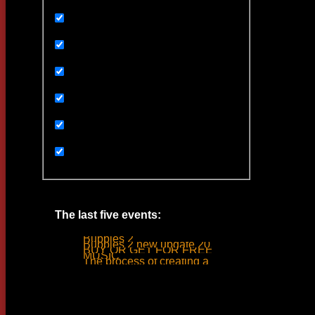
Featured
Games
Uncategorized
Ивенты
Мультимедиа
Новости
Статьи
The last five events:
Bubbles 2
Bubbles 2 new update 2019
BUY OR GET FOR FREE
MUSIC
The process of creating a tank ride sound